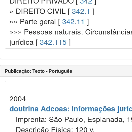
DIREITO PRIVADO [
342
]
» DIREITO CIVIL [
342.1
]
»» Parte geral [
342.11
]
»»» Pessoas naturais. Circunstância
jurídica [
342.115
]
Publicação: Texto - Português
2004
doutrina Adcoas: informações jurí
Imprenta: São Paulo, Esplanada, 1
Descrição Física: 120 v.