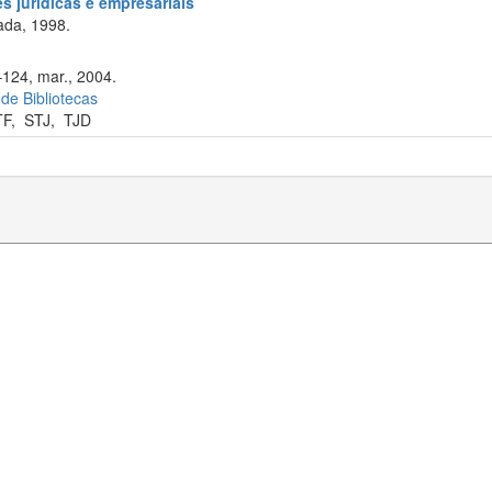
s jurídicas e empresariais
ada, 1998.
–124, mar., 2004.
 de Bibliotecas
TF
,
STJ
,
TJD