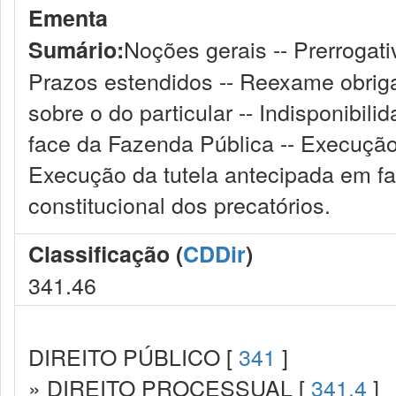
Ementa
Noções gerais -- Prerrogat
Sumário:
Prazos estendidos -- Reexame obriga
sobre o do particular -- Indisponibil
face da Fazenda Pública -- Execução 
Execução da tutela antecipada em fa
constitucional dos precatórios.
Classificação (
CDDir
)
341.46
DIREITO PÚBLICO [
341
]
» DIREITO PROCESSUAL [
341.4
]