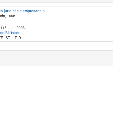
s jurídicas e empresariais
ada, 1998.
–115, abr., 2003.
 de Bibliotecas
TF
,
STJ
,
TJD