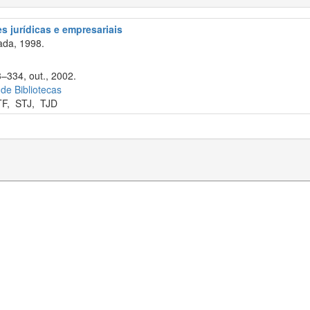
s jurídicas e empresariais
ada, 1998.
3–334, out., 2002.
 de Bibliotecas
TF
,
STJ
,
TJD