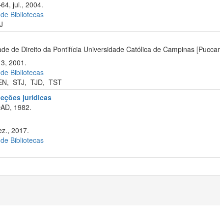
64, jul., 2004.
 de Bibliotecas
J
 de Direito da Pontifícia Universidade Católica de Campinas [Pucca
13, 2001.
 de Bibliotecas
EN
,
STJ
,
TJD
,
TST
eções jurídicas
OAD, 1982.
z., 2017.
 de Bibliotecas