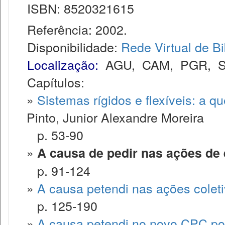
ISBN: 8520321615
Referência: 2002.
Disponibilidade:
Rede Virtual de Bi
Localização:
AGU
,
CAM
,
PGR
,
Capítulos:
»
Sistemas rígidos e flexíveis: a q
Pinto, Junior Alexandre Moreira
p. 53-90
»
A causa de pedir nas ações de
p. 91-124
»
A causa petendi nas ações coletiv
p. 125-190
»
A causa petendi no novo CPC po