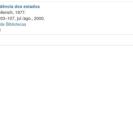
rudência dos estados
llenich, 1977.
03–107, jul./ago., 2000.
 de Bibliotecas
J