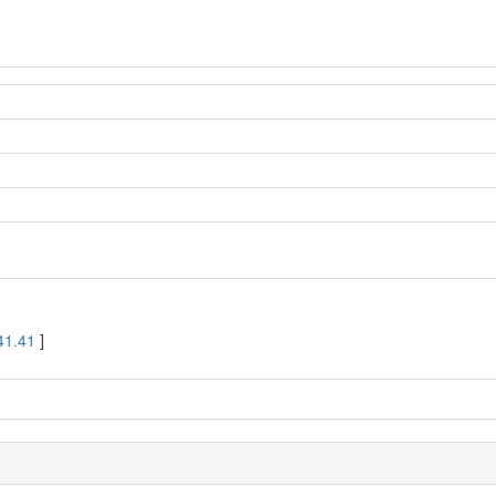
41.41
]