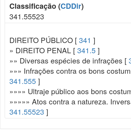
Classificação (
CDDir
)
341.55523
DIREITO PÚBLICO [
341
]
» DIREITO PENAL [
341.5
]
»» Diversas espécies de infrações [
»»» Infrações contra os bons costume
341.555
]
»»»» Ultraje público aos bons costu
»»»»» Atos contra a natureza. Invers
341.55523
]