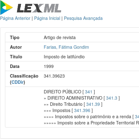
Página Anterior
|
Página Inicial
|
Pesquisa Avançada
Tipo
Artigo de revista
Autor
Farias, Fátima Gondim
Título
Imposto de latifúndio
Data
1999
Classificação
341.39623
(
CDDir
)
DIREITO PÚBLICO [
341
]
» DIREITO ADMINISTRATIVO [
341.3
]
»» Direito Tributário [
341.39
]
»»» Impostos [
341.396
]
»»»» Impostos sobre o patrimônio e a renda [
3
»»»»» Imposto sobre a Propriedade Territorial R