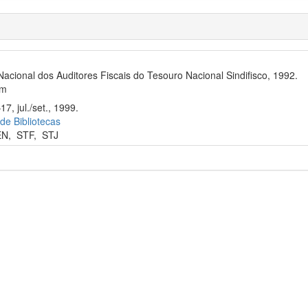
Nacional dos Auditores Fiscais do Tesouro Nacional Sindifisco, 1992.
cm
7, jul./set., 1999.
 de Bibliotecas
EN
,
STF
,
STJ