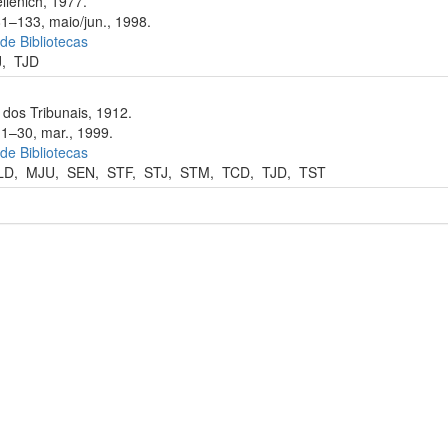
llenich, 1977.
81–133, maio/jun., 1998.
 de Bibliotecas
J
,
TJD
dos Tribunais, 1912.
11–30, mar., 1999.
 de Bibliotecas
LD
,
MJU
,
SEN
,
STF
,
STJ
,
STM
,
TCD
,
TJD
,
TST