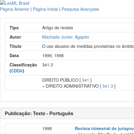
Página Anterior
|
Página Inicial
|
Pesquisa Avançada
Tipo
Artigo de revista
Autor
Machado Junior, Agapito
Título
O uso abusivo de medidas provisórias no âmbito 
Data
1999, 1998
Classificação
341.3
(
CDDir
)
DIREITO PÚBLICO [
341
]
» DIREITO ADMINISTRATIVO [
341.3
]
Publicação: Texto - Português
1998
Revista trimestral de jurisp