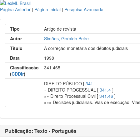
Página Anterior
|
Página Inicial
|
Pesquisa Avançada
Tipo
Artigo de revista
Autor
Simões, Geraldo Beire
Título
A correção monetária dos débitos judiciais
Data
1998
Classificação
341.465
(
CDDir
)
DIREITO PÚBLICO [
341
]
» DIREITO PROCESSUAL [
341.4
]
»» Direito Processual Civil [
341.46
]
»»» Decisões judiciárias. Vias de execução. Via
Publicação: Texto - Português