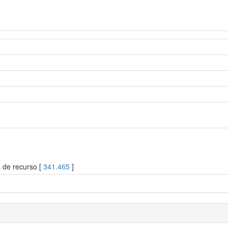
s de recurso [
341.465
]