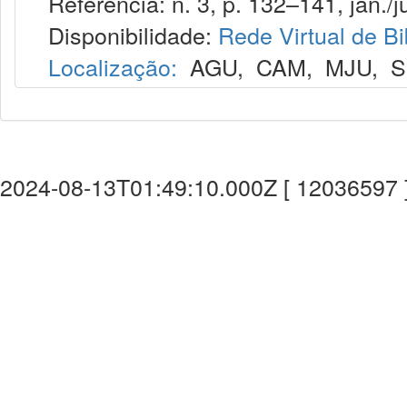
Referência: n. 3, p. 132–141, jan./j
Disponibilidade:
Rede Virtual de Bi
Localização:
AGU
,
CAM
,
MJU
,
S
2024-08-13T01:49:10.000Z [ 12036597 