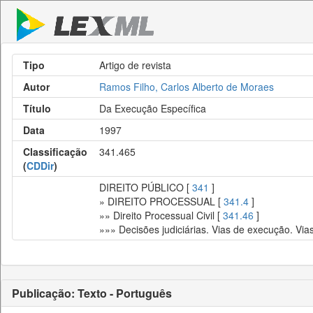
Tipo
Artigo de revista
Autor
Ramos Filho, Carlos Alberto de Moraes
Título
Da Execução Específica
Data
1997
Classificação
341.465
(
CDDir
)
DIREITO PÚBLICO [
341
]
» DIREITO PROCESSUAL [
341.4
]
»» Direito Processual Civil [
341.46
]
»»» Decisões judiciárias. Vias de execução. Via
Publicação: Texto - Português