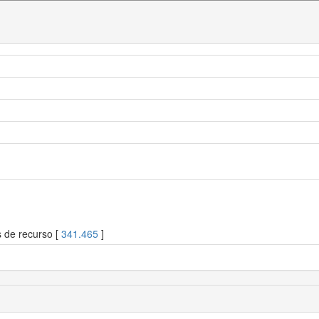
s de recurso [
341.465
]