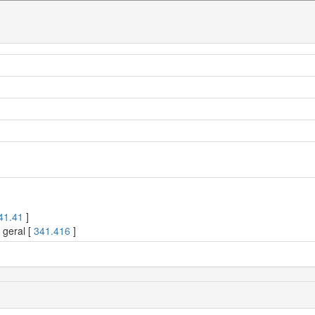
41.41
]
 geral [
341.416
]