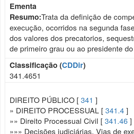
Ementa
Trata da definição de compe
Resumo:
execução, ocorridos na segunda fas
dos valores dos precatorios, sequest
de primeiro grau ou ao presidente do 
Classificação (
CDDir
)
341.4651
DIREITO PÚBLICO [
341
]
» DIREITO PROCESSUAL [
341.4
]
»» Direito Processual Civil [
341.46
]
»»» Decisões judiciárias. Vias de ex