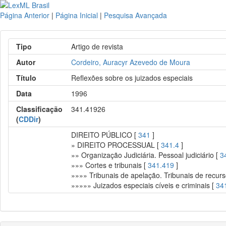
Página Anterior
|
Página Inicial
|
Pesquisa Avançada
Tipo
Artigo de revista
Autor
Cordeiro, Auracyr Azevedo de Moura
Título
Reflexões sobre os juizados especiais
Data
1996
Classificação
341.41926
(
CDDir
)
DIREITO PÚBLICO [
341
]
» DIREITO PROCESSUAL [
341.4
]
»» Organização Judiciária. Pessoal judiciário [
3
»»» Cortes e tribunais [
341.419
]
»»»» Tribunais de apelação. Tribunais de recurs
»»»»» Juizados especiais cíveis e criminais [
34