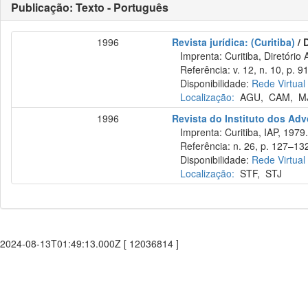
Publicação: Texto - Português
1996
Revista jurídica: (Curitiba)
/ 
Imprenta: Curitiba, Diretório 
Referência: v. 12, n. 10, p. 9
Disponibilidade:
Rede Virtual
Localização:
AGU
,
CAM
,
M
1996
Revista do Instituto dos Ad
Imprenta: Curitiba, IAP, 1979
Referência: n. 26, p. 127–132
Disponibilidade:
Rede Virtual
Localização:
STF
,
STJ
2024-08-13T01:49:13.000Z [ 12036814 ]