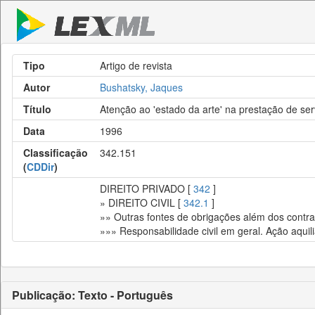
Tipo
Artigo de revista
Autor
Bushatsky, Jaques
Título
Atenção ao 'estado da arte' na prestação de se
Data
1996
Classificação
342.151
(
CDDir
)
DIREITO PRIVADO [
342
]
» DIREITO CIVIL [
342.1
]
»» Outras fontes de obrigações além dos contrato
»»» Responsabilidade civil em geral. Ação aquili
Publicação: Texto - Português