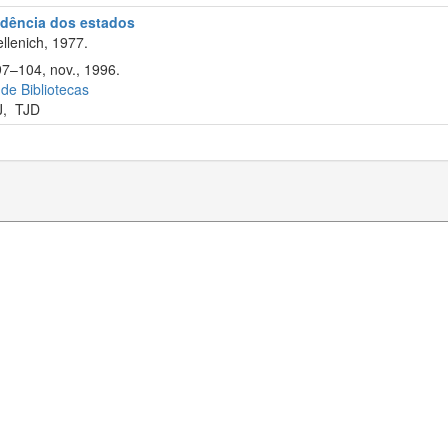
rudência dos estados
llenich, 1977.
97–104, nov., 1996.
 de Bibliotecas
J
,
TJD