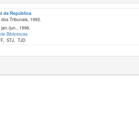
al da República
dos Tribunais, 1992.
jan./jun., 1996.
 de Bibliotecas
TF
,
STJ
,
TJD