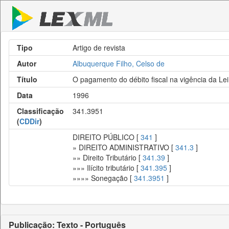
Tipo
Artigo de revista
Autor
Albuquerque Filho, Celso de
Título
O pagamento do débito fiscal na vigência da Lei
Data
1996
Classificação
341.3951
(
CDDir
)
DIREITO PÚBLICO [
341
]
» DIREITO ADMINISTRATIVO [
341.3
]
»» Direito Tributário [
341.39
]
»»» Ilícito tributário [
341.395
]
»»»» Sonegação [
341.3951
]
Publicação: Texto - Português