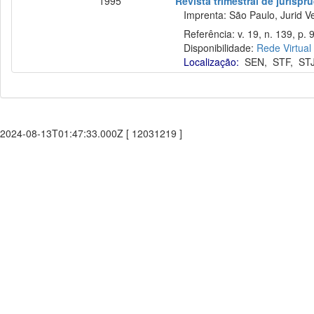
1995
Revista trimestral de jurisp
Imprenta: São Paulo, Jurid Ve
Referência: v. 19, n. 139, p. 
Disponibilidade:
Rede Virtual
Localização:
SEN
,
STF
,
ST
2024-08-13T01:47:33.000Z [ 12031219 ]