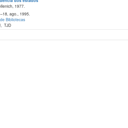
rudência dos estados
llenich, 1977.
9–18, ago., 1995.
 de Bibliotecas
J
,
TJD