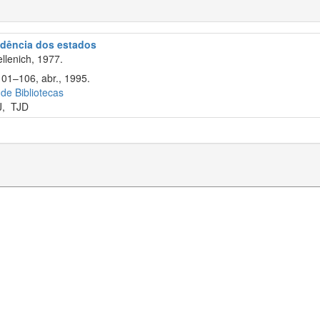
rudência dos estados
llenich, 1977.
101–106, abr., 1995.
 de Bibliotecas
J
,
TJD