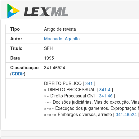
Tipo
Artigo de revista
Autor
Machado, Agapito
Título
SFH
Data
1995
Classificação
341.46524
(
CDDir
)
DIREITO PÚBLICO [
341
]
» DIREITO PROCESSUAL [
341.4
]
»» Direito Processual Civil [
341.46
]
»»» Decisões judiciárias. Vias de execução. Via
»»»» Execução dos julgamentos. Expropriação 
»»»»» Embargos diversos, arresto [
341.46524