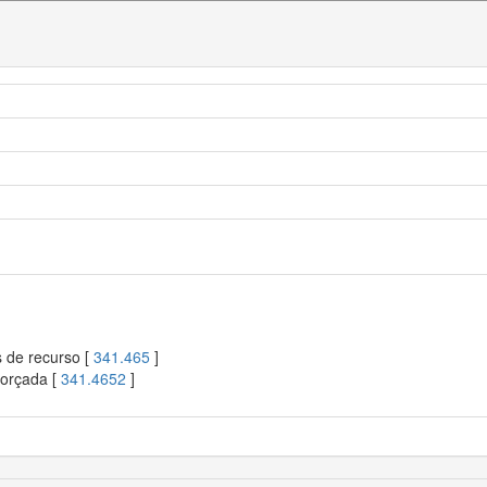
s de recurso [
341.465
]
forçada [
341.4652
]
]