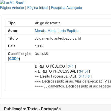
Página Anterior
|
Página Inicial
|
Pesquisa Avançada
Tipo
Artigo de revista
Autor
Morais, Maria Lucia Baptista
Título
Julgamento antecipado da lid
Data
1994
Classificação
341.4651
(
CDDir
)
DIREITO PÚBLICO [
341
]
» DIREITO PROCESSUAL [
341.4
]
»» Direito Processual Civil [
341.46
]
»»» Decisões judiciárias. Vias de execução. Via
»»»» Julgamentos. Decisões judiciárias: espéci
Publicação: Texto - Português