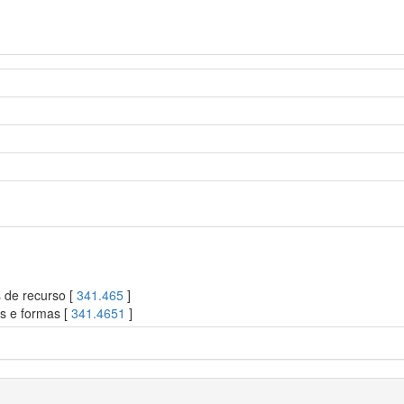
s de recurso [
341.465
]
es e formas [
341.4651
]