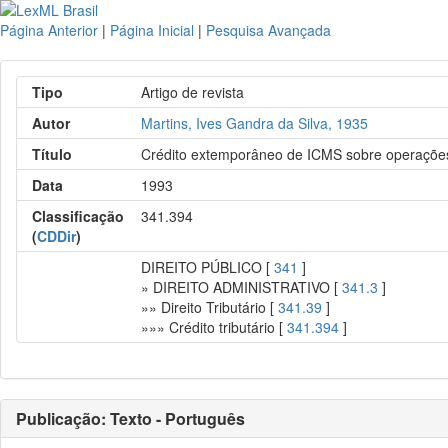
Página Anterior
|
Página Inicial
|
Pesquisa Avançada
Tipo
Artigo de revista
Autor
Martins, Ives Gandra da Silva, 1935
Título
Crédito extemporâneo de ICMS sobre operações
Data
1993
Classificação
341.394
(
CDDir
)
DIREITO PÚBLICO [
341
]
» DIREITO ADMINISTRATIVO [
341.3
]
»» Direito Tributário [
341.39
]
»»» Crédito tributário [
341.394
]
Publicação: Texto - Português