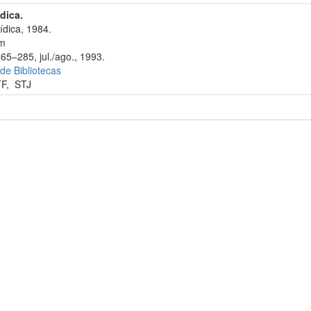
ídica.
ídica, 1984.
cm
65–285, jul./ago., 1993.
 de Bibliotecas
TF
,
STJ