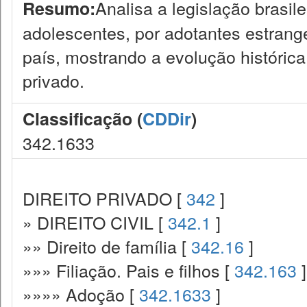
Analisa a legislação brasil
Resumo:
adolescentes, por adotantes estrange
país, mostrando a evolução histórica
privado.
Classificação (
CDDir
)
342.1633
DIREITO PRIVADO [
342
]
» DIREITO CIVIL [
342.1
]
»» Direito de família [
342.16
]
»»» Filiação. Pais e filhos [
342.163
]
»»»» Adoção [
342.1633
]