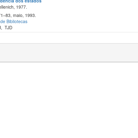
rudência dos estados
llenich, 1977.
71–83, maio, 1993.
 de Bibliotecas
J
,
TJD