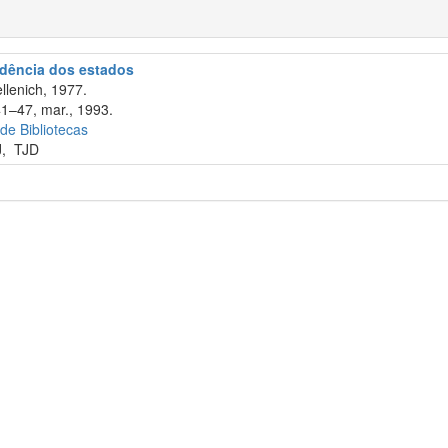
rudência dos estados
llenich, 1977.
41–47, mar., 1993.
 de Bibliotecas
J
,
TJD