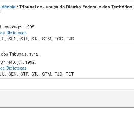
rudência
/ Tribunal de Justiça do Distrito Federal e dos Territórios.
1.
, maio/ago., 1995.
 de Bibliotecas
JU
,
SEN
,
STF
,
STJ
,
STM
,
TCD
,
TJD
dos Tribunais, 1912.
37–440, jul., 1992.
 de Bibliotecas
JU
,
SEN
,
STF
,
STJ
,
STM
,
TJD
,
TST