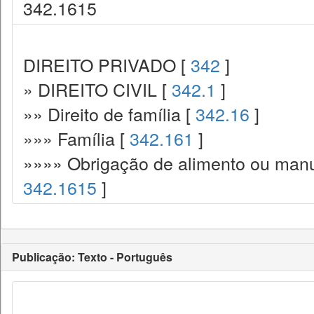
342.1615
DIREITO PRIVADO [
342
]
» DIREITO CIVIL [
342.1
]
»» Direito de família [
342.16
]
»»» Família [
342.161
]
»»»» Obrigação de alimento ou manut
342.1615
]
Publicação: Texto - Português