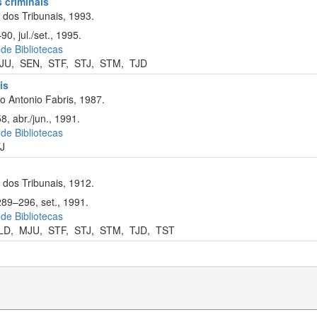
s criminais
dos Tribunais, 1993.
0, jul./set., 1995.
 de Bibliotecas
JU
,
SEN
,
STF
,
STJ
,
STM
,
TJD
is
o Antonio Fabris, 1987.
8, abr./jun., 1991.
 de Bibliotecas
J
dos Tribunais, 1912.
289–296, set., 1991.
 de Bibliotecas
LD
,
MJU
,
STF
,
STJ
,
STM
,
TJD
,
TST