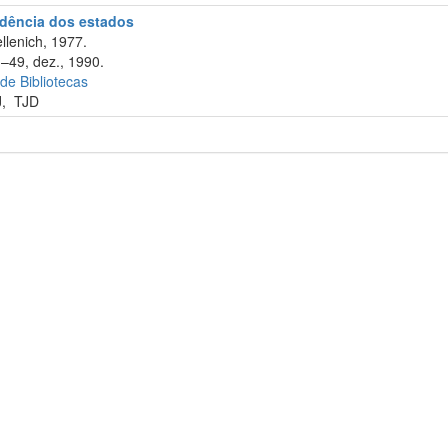
rudência dos estados
llenich, 1977.
1–49, dez., 1990.
 de Bibliotecas
J
,
TJD