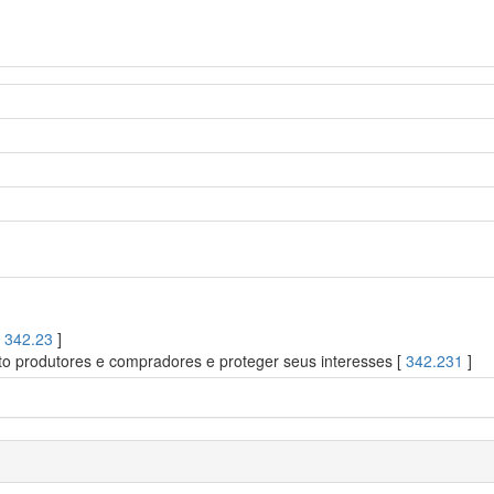
[
342.23
]
ato produtores e compradores e proteger seus interesses [
342.231
]