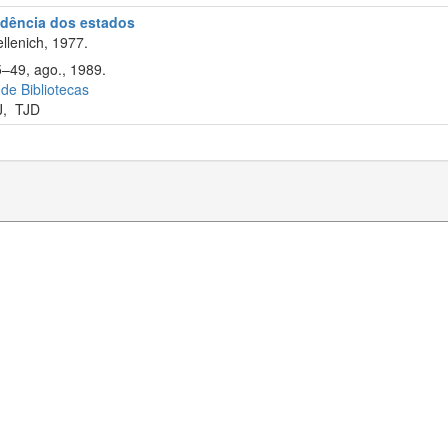
rudência dos estados
llenich, 1977.
5–49, ago., 1989.
 de Bibliotecas
J
,
TJD