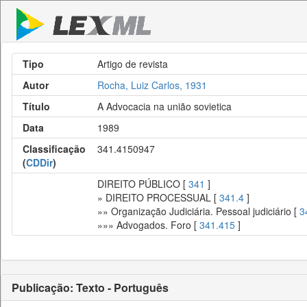
Tipo
Artigo de revista
Autor
Rocha, Luiz Carlos, 1931
Título
A Advocacia na união sovietica
Data
1989
Classificação
341.4150947
(
CDDir
)
DIREITO PÚBLICO [
341
]
» DIREITO PROCESSUAL [
341.4
]
»» Organização Judiciária. Pessoal judiciário [
3
»»» Advogados. Foro [
341.415
]
Publicação: Texto - Português