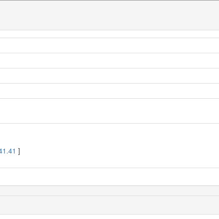
41.41
]