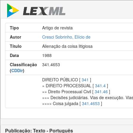
Tipo
Artigo de revista
Autor
Cresci Sobrinho, Elício de
Título
Alienação da coisa litigiosa
Data
1988
Classificação
341.4653
(
CDDir
)
DIREITO PÚBLICO [
341
]
» DIREITO PROCESSUAL [
341.4
]
»» Direito Processual Civil [
341.46
]
»»» Decisões judiciárias. Vias de execução. Via
»»»» Coisa julgada [
341.4653
]
Publicação: Texto - Português