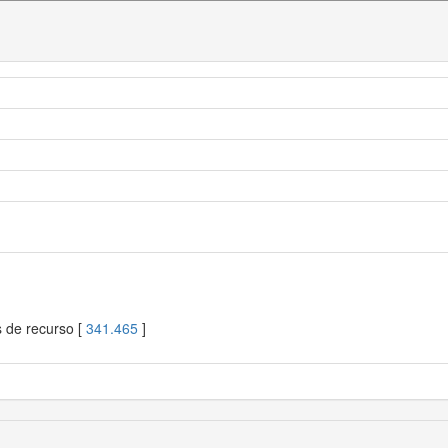
s de recurso [
341.465
]