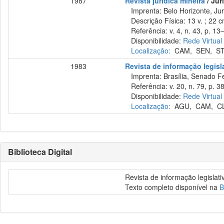
1987
Revista jurídica mineira
/ Jur
Imprenta: Belo Horizonte, Jur
Descrição Física: 13 v. ; 22 
Referência: v. 4, n. 43, p. 13–
Disponibilidade:
Rede Virtual
Localização:
CAM
,
SEN
,
S
1983
Revista de informação legisl
Imprenta: Brasília, Senado Fed
Referência: v. 20, n. 79, p. 38
Disponibilidade:
Rede Virtual
Localização:
AGU
,
CAM
,
C
Biblioteca Digital
Revista de informação legislati
Texto completo disponível na
B