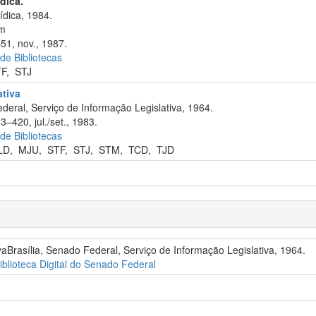
ídica.
ídica, 1984.
cm
51, nov., 1987.
 de Bibliotecas
TF
,
STJ
ativa
eral, Serviço de Informação Legislativa, 1964.
3–420, jul./set., 1983.
 de Bibliotecas
LD
,
MJU
,
STF
,
STJ
,
STM
,
TCD
,
TJD
vaBrasília, Senado Federal, Serviço de Informação Legislativa, 1964.
iblioteca Digital do Senado Federal