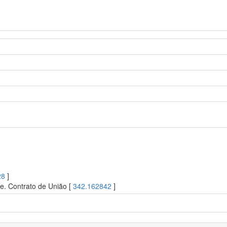
28
]
re. Contrato de União [
342.162842
]