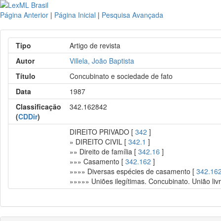
Página Anterior
|
Página Inicial
|
Pesquisa Avançada
Tipo
Artigo de revista
Autor
Villela, João Baptista
Título
Concubinato e sociedade de fato
Data
1987
Classificação
342.162842
(
CDDir
)
DIREITO PRIVADO [
342
]
» DIREITO CIVIL [
342.1
]
»» Direito de família [
342.16
]
»»» Casamento [
342.162
]
»»»» Diversas espécies de casamento [
342.16
»»»»» Uniões ilegítimas. Concubinato. União liv