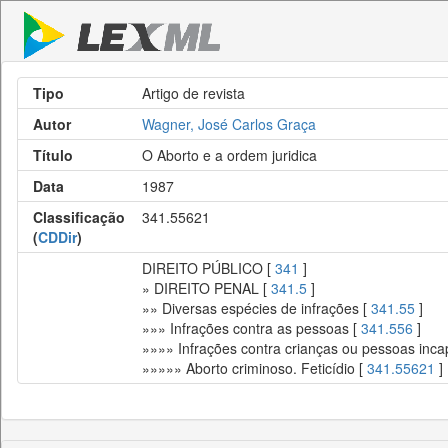
Tipo
Artigo de revista
Autor
Wagner, José Carlos Graça
Título
O Aborto e a ordem juridica
Data
1987
Classificação
341.55621
(
CDDir
)
DIREITO PÚBLICO [
341
]
» DIREITO PENAL [
341.5
]
»» Diversas espécies de infrações [
341.55
]
»»» Infrações contra as pessoas [
341.556
]
»»»» Infrações contra crianças ou pessoas inc
»»»»» Aborto criminoso. Feticídio [
341.55621
]