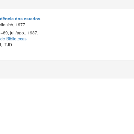
rudência dos estados
llenich, 1977.
–89, jul./ago., 1987.
 de Bibliotecas
J
,
TJD