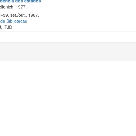
rudência dos estados
llenich, 1977.
–39, set./out., 1987.
 de Bibliotecas
J
,
TJD