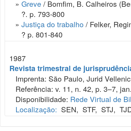
»
Greve
/ Bomfim, B. Calheiros (Be
?. p. 793-800
»
Justiça do trabalho
/ Felker, Regi
? p. 801-840
1987
Revista trimestral de jurisprudênc
Imprenta: São Paulo, Jurid Vellenic
Referência: v. 11, n. 42, p. 3–7, jan.
Disponibilidade:
Rede Virtual de Bi
Localização:
SEN
,
STF
,
STJ
,
TJ