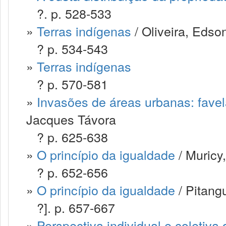
?. p. 528-533
»
Terras indígenas
/ Oliveira, Edso
? p. 534-543
»
Terras indígenas
? p. 570-581
»
Invasões de áreas urbanas: favel
Jacques Távora
? p. 625-638
»
O princípio da igualdade
/ Muricy,
? p. 652-656
»
O princípio da igualdade
/ Pitang
?]. p. 657-667
»
Perspectiva individual e coletiva