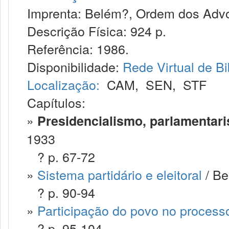
Imprenta: Belém?, Ordem dos Advog
Descrição Física: 924 p.
Referência: 1986.
Disponibilidade:
Rede Virtual de Bi
Localização:
CAM
,
SEN
,
STF
Capítulos:
»
Presidencialismo, parlamentari
1933
? p. 67-72
»
Sistema partidário e eleitoral
/ Be
? p. 90-94
»
Participação do povo no processo
? p. 95-104