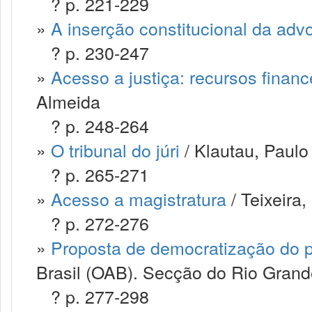
? p. 221-229
»
A inserção constitucional da adv
? p. 230-247
»
Acesso a justiça: recursos financ
Almeida
? p. 248-264
»
O tribunal do júri
/ Klautau, Paulo
? p. 265-271
»
Acesso a magistratura
/ Teixeira
? p. 272-276
»
Proposta de democratização do po
Brasil (OAB). Secção do Rio Grand
? p. 277-298