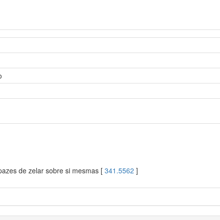
o
pazes de zelar sobre si mesmas [
341.5562
]