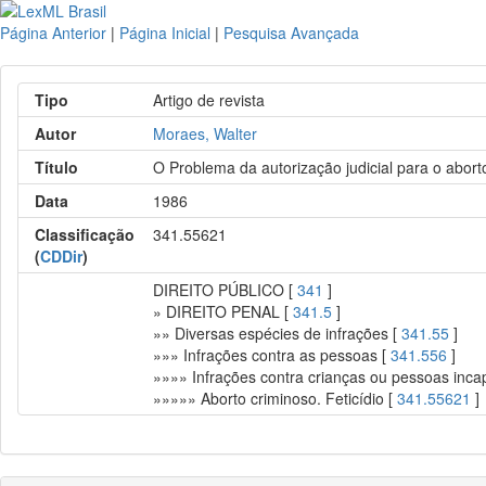
Página Anterior
|
Página Inicial
|
Pesquisa Avançada
Tipo
Artigo de revista
Autor
Moraes, Walter
Título
O Problema da autorização judicial para o abort
Data
1986
Classificação
341.55621
(
CDDir
)
DIREITO PÚBLICO [
341
]
» DIREITO PENAL [
341.5
]
»» Diversas espécies de infrações [
341.55
]
»»» Infrações contra as pessoas [
341.556
]
»»»» Infrações contra crianças ou pessoas inca
»»»»» Aborto criminoso. Feticídio [
341.55621
]