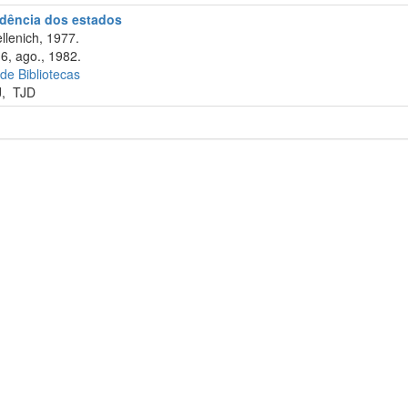
rudência dos estados
llenich, 1977.
16, ago., 1982.
 de Bibliotecas
J
,
TJD