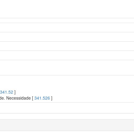
[
341.52
]
ade. Necessidade [
341.526
]