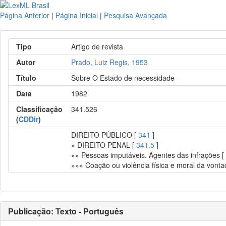
Página Anterior
|
Página Inicial
|
Pesquisa Avançada
Tipo
Artigo de revista
Autor
Prado, Luiz Regis, 1953
Título
Sobre O Estado de necessidade
Data
1982
Classificação
341.526
(
CDDir
)
DIREITO PÚBLICO [
341
]
» DIREITO PENAL [
341.5
]
»» Pessoas imputáveis. Agentes das infrações 
»»» Coação ou violência física e moral da vont
Publicação: Texto - Português