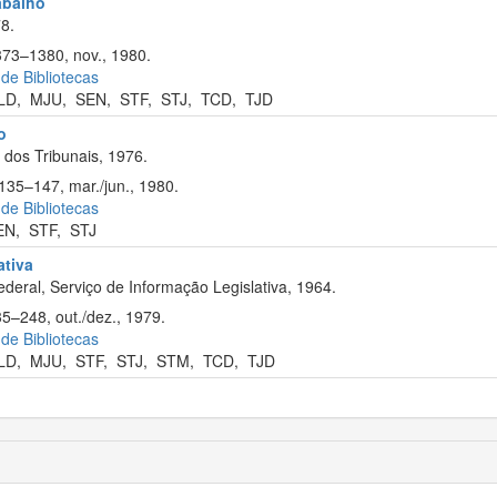
rabalho
8.
373–1380, nov., 1980.
 de Bibliotecas
LD
,
MJU
,
SEN
,
STF
,
STJ
,
TCD
,
TJD
o
dos Tribunais, 1976.
 135–147, mar./jun., 1980.
 de Bibliotecas
EN
,
STF
,
STJ
ativa
deral, Serviço de Informação Legislativa, 1964.
35–248, out./dez., 1979.
 de Bibliotecas
LD
,
MJU
,
STF
,
STJ
,
STM
,
TCD
,
TJD