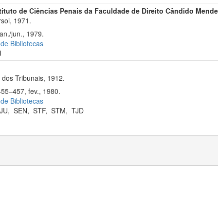
stituto de Ciências Penais da Faculdade de Direito Cândido Mende
soi, 1971.
an./jun., 1979.
 de Bibliotecas
J
dos Tribunais, 1912.
455–457, fev., 1980.
 de Bibliotecas
JU
,
SEN
,
STF
,
STM
,
TJD