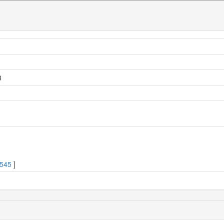
8
.545
]