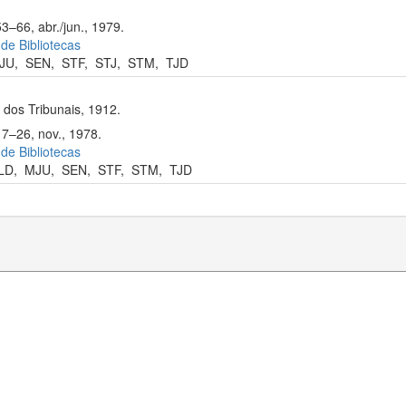
3–66, abr./jun., 1979.
 de Bibliotecas
JU
,
SEN
,
STF
,
STJ
,
STM
,
TJD
dos Tribunais, 1912.
17–26, nov., 1978.
 de Bibliotecas
LD
,
MJU
,
SEN
,
STF
,
STM
,
TJD