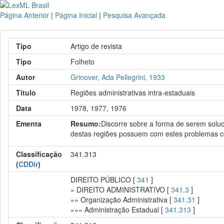
Página Anterior
|
Página Inicial
|
Pesquisa Avançada
Tipo
Artigo de revista
Tipo
Folheto
Autor
Grinover, Ada Pellegrini, 1933
Título
Regiões administrativas intra-estaduais
Data
1978, 1977, 1976
Ementa
Resumo:
Discorre sobre a forma de serem soluc
destas regiões possuem com estes problemas c
Classificação
341.313
(
CDDir
)
DIREITO PÚBLICO [
341
]
» DIREITO ADMINISTRATIVO [
341.3
]
»» Organização Administrativa [
341.31
]
»»» Administração Estadual [
341.313
]