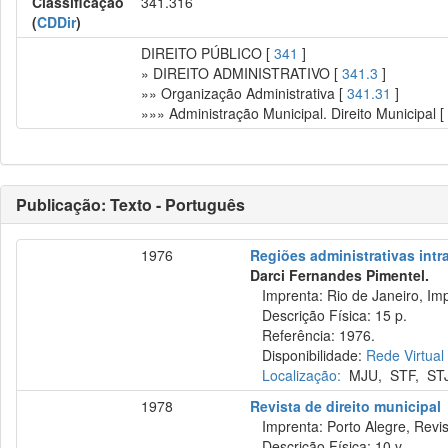
Classificação
341.316
(
CDDir
)
DIREITO PÚBLICO [
341
]
» DIREITO ADMINISTRATIVO [
341.3
]
»» Organização Administrativa [
341.31
]
»»» Administração Municipal. Direito Municipal 
Publicação: Texto - Português
1976
Regiões administrativas int
Darci Fernandes Pimentel.
Imprenta: Rio de Janeiro, Imp
Descrição Física: 15 p.
Referência: 1976.
Disponibilidade:
Rede Virtual
Localização:
MJU
,
STF
,
ST
1978
Revista de direito municipal
Imprenta: Porto Alegre, Revist
Descrição Física: 10 v.