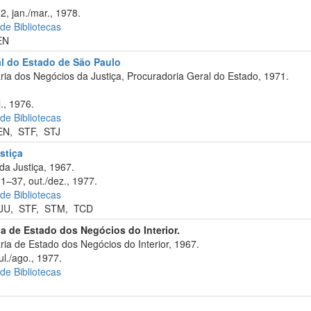
2, jan./mar., 1978.
 de Bibliotecas
EN
al do Estado de São Paulo
ia dos Negócios da Justiça, Procuradoria Geral do Estado, 1971.
., 1976.
 de Bibliotecas
EN
,
STF
,
STJ
stiça
da Justiça, 1967.
21–37, out./dez., 1977.
 de Bibliotecas
JU
,
STF
,
STM
,
TCD
ia de Estado dos Negócios do Interior.
ia de Estado dos Negócios do Interior, 1967.
ul./ago., 1977.
 de Bibliotecas