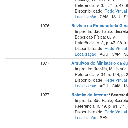
Referência: v. 3, n. 7, p. 49–6
Disponibilidade:
Rede Virtual
Localização:
CAM
,
MJU
,
S
1976
Revista da Procuradoria Ger
Imprenta: São Paulo, Secretar
Descrição Física: 80 v.
Referência: n. 8, p. 47–68, jul
Disponibilidade:
Rede Virtual
Localização:
AGU
,
CAM
,
S
1977
Arquivos do Ministério da Ju
Imprenta: Brasília, Ministério 
Referência: v. 34, n. 144, p. 
Disponibilidade:
Rede Virtual
Localização:
AGU
,
CAM
,
M
1977
Boletim do interior
/ Secretar
Imprenta: São Paulo, Secretar
Referência: n. 49, p. 61–77, j
Disponibilidade:
Rede Virtual
Localização:
SEN