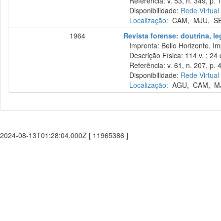
Referência: v. 53, n. 349, p. 
Disponibilidade:
Rede Virtual
Localização:
CAM
,
MJU
,
S
1964
Revista forense: doutrina, le
Imprenta: Bello Horizonte, Im
Descrição Física: 114 v. ; 24
Referência: v. 61, n. 207, p. 4
Disponibilidade:
Rede Virtual
Localização:
AGU
,
CAM
,
M
2024-08-13T01:28:04.000Z [ 11965386 ]