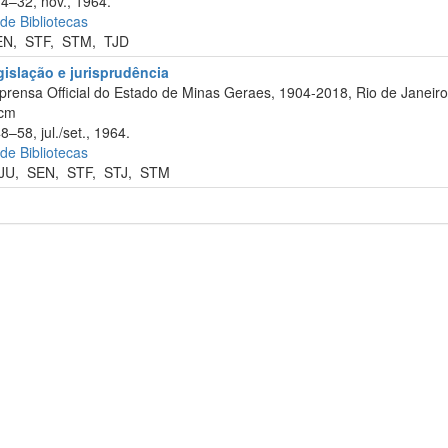
14–32, nov., 1964.
 de Bibliotecas
EN
,
STF
,
STM
,
TJD
gislação e jurisprudência
prensa Official do Estado de Minas Geraes, 1904-2018, Rio de Janeiro
 cm
8–58, jul./set., 1964.
 de Bibliotecas
JU
,
SEN
,
STF
,
STJ
,
STM