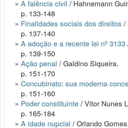
»
A falência civil
/ Hahnemann Guim
p. 133-148
»
Finalidades sociais dos direitos
/
p. 137-140
»
A adoção e a recente lei nº 3133
p. 139-150
»
Ação penal
/ Galdino Siqueira.
p. 151-170
»
Concubinato: sua moderna conce
p. 151-160
»
Poder constituinte
/ Vitor Nunes L
p. 165-184
»
A idade nupcial
/ Orlando Gomes.