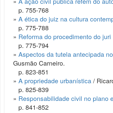
»
A ação civil pública refém do aut
p. 755-768
»
A ética do juiz na cultura conte
p. 775-788
»
Reforma do procedimento do juri
p. 775-794
»
Aspectos da tutela antecipada no 
Gusmão Carneiro.
p. 823-851
»
A propriedade urbanística
/ Ricar
p. 825-839
»
Responsabilidade civil no plano 
p. 841-852