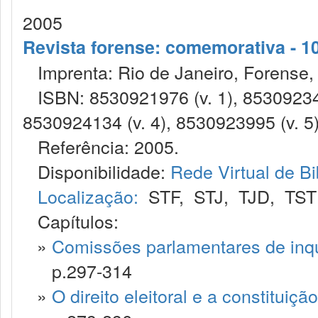
2005
Revista forense: comemorativa - 10
Imprenta: Rio de Janeiro, Forense,
ISBN: 8530921976 (v. 1), 853092348
8530924134 (v. 4), 8530923995 (v. 5)
Referência: 2005.
Disponibilidade:
Rede Virtual de Bi
Localização:
STF
,
STJ
,
TJD
,
TST
Capítulos:
»
Comissões parlamentares de inqu
p.297-314
»
O direito eleitoral e a constituiç