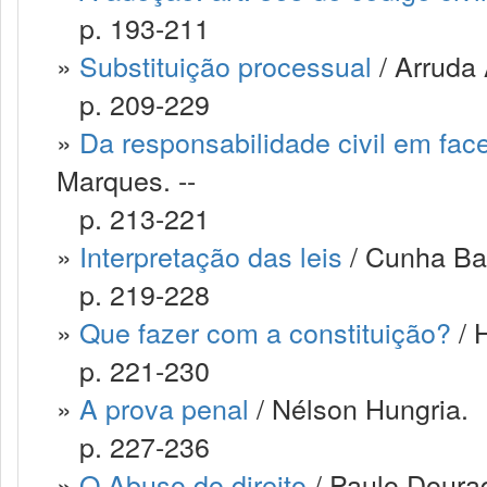
p. 193-211
»
Substituição processual
/ Arruda 
p. 209-229
»
Da responsabilidade civil em face
Marques. --
p. 213-221
»
Interpretação das leis
/ Cunha Bar
p. 219-228
»
Que fazer com a constituição?
/ 
p. 221-230
»
A prova penal
/ Nélson Hungria.
p. 227-236
»
O Abuso do direito
/ Paulo Doura