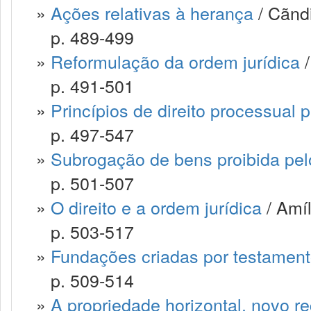
»
Ações relativas à herança
/ Cãndi
p. 489-499
»
Reformulação da ordem jurídica
/
p. 491-501
»
Princípios de direito processual 
p. 497-547
»
Subrogação de bens proibida pel
p. 501-507
»
O direito e a ordem jurídica
/ Amíl
p. 503-517
»
Fundações criadas por testamen
p. 509-514
»
A propriedade horizontal, novo 