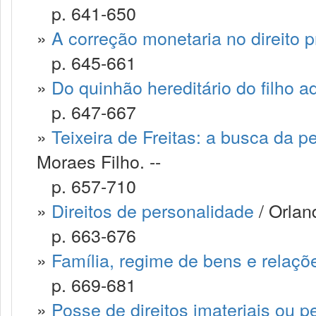
p. 641-650
»
A correção monetaria no direito p
p. 645-661
»
Do quinhão hereditário do filho ad
p. 647-667
»
Teixeira de Freitas: a busca da p
Moraes Filho. --
p. 657-710
»
Direitos de personalidade
/ Orlan
p. 663-676
»
Família, regime de bens e relaçõ
p. 669-681
»
Posse de direitos imateriais ou p