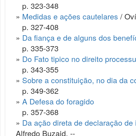
p. 323-348
»
Medidas e ações cautelares
/ Oví
p. 327-408
»
Da fiança e de alguns dos benefíc
p. 335-373
»
Do Fato tipico no direito process
p. 343-355
»
Sobre a constituição, no dia da c
p. 349-362
»
A Defesa do foragido
p. 357-368
»
Da ação direta de declaração de i
Alfredo Buzaid. --