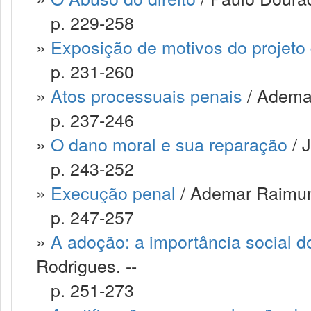
p. 229-258
»
Exposição de motivos do projeto 
p. 231-260
»
Atos processuais penais
/ Adema
p. 237-246
»
O dano moral e sua reparação
/ J
p. 243-252
»
Execução penal
/ Ademar Raimun
p. 247-257
»
A adoção: a importância social do
Rodrigues. --
p. 251-273