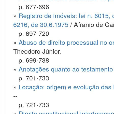
p. 677-696
»
Registro de imóveis: lei n. 6015,
6216, de 30.6.1975
/ Afranio de Car
p. 697-720
»
Abuso de direito processual no or
Theodoro Júnior.
p. 699-738
»
Anotações quanto ao testamento
p. 701-733
»
Locação: origem e evolução das le
--
p. 721-733
»
Direito constitucional intertempor