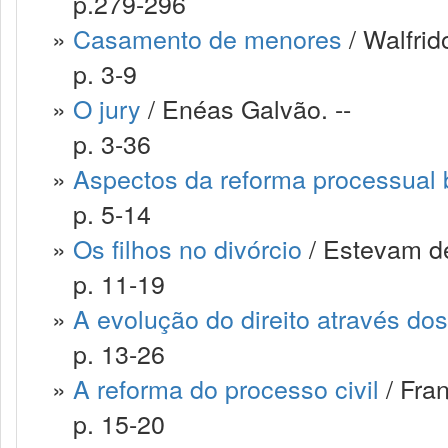
p.279-296
»
Casamento de menores
/ Walfrid
p. 3-9
»
O jury
/ Enéas Galvão. --
p. 3-36
»
Aspectos da reforma processual b
p. 5-14
»
Os filhos no divórcio
/ Estevam de
p. 11-19
»
A evolução do direito através do
p. 13-26
»
A reforma do processo civil
/ Fra
p. 15-20