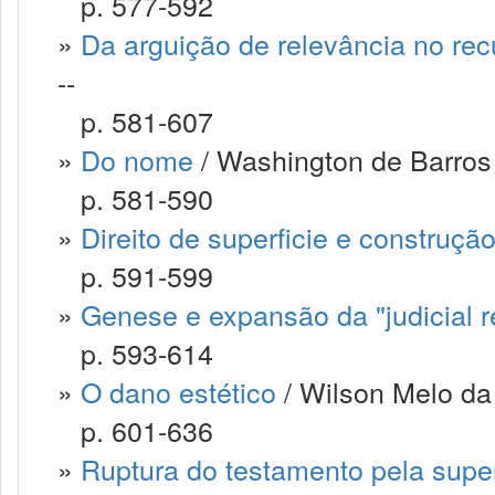
p. 577-592
»
Da arguição de relevância no rec
--
p. 581-607
»
Do nome
/ Washington de Barros 
p. 581-590
»
Direito de superficie e construçã
p. 591-599
»
Genese e expansão da "judicial r
p. 593-614
»
O dano estético
/ Wilson Melo da 
p. 601-636
»
Ruptura do testamento pela supe