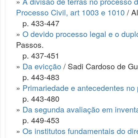
»
A divisão de terras no processo d
Processo Civil, art 1003 e 1010
/ A
p. 433-447
»
O devido processo legal e o duplo
Passos.
p. 437-451
»
Da evicção
/ Sadi Cardoso de Gu
p. 443-483
»
Primariedade e antecedentes no 
p. 443-480
»
Da segunda avaliação em inventa
p. 449-453
»
Os institutos fundamentais do dir