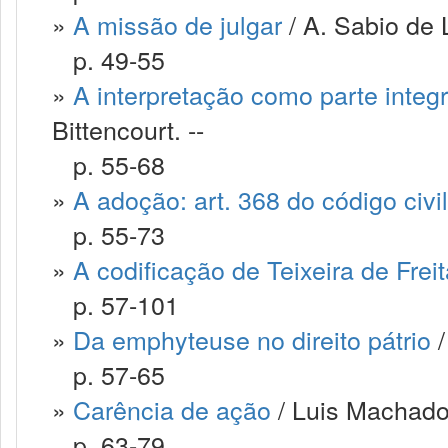
»
A missão de julgar
/ A. Sabio de 
p. 49-55
»
A interpretação como parte integr
Bittencourt. --
p. 55-68
»
A adoção: art. 368 do código civil
p. 55-73
»
A codificação de Teixeira de Frei
p. 57-101
»
Da emphyteuse no direito pátrio
/
p. 57-65
»
Carência de ação
/ Luis Machado
p. 63-79