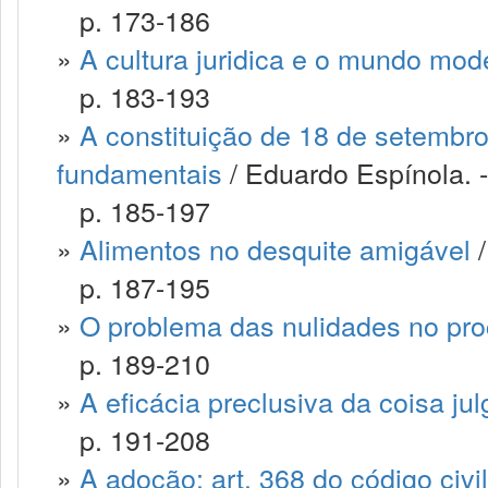
p. 173-186
»
A cultura juridica e o mundo mod
p. 183-193
»
A constituição de 18 de setembro
fundamentais
/ Eduardo Espínola. -
p. 185-197
»
Alimentos no desquite amigável
/
p. 187-195
»
O problema das nulidades no pr
p. 189-210
»
A eficácia preclusiva da coisa ju
p. 191-208
»
A adoção: art. 368 do código civil