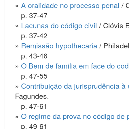
»
A oralidade no processo penal
/ C
p. 37-47
»
Lacunas do código civil
/ Clóvis B
p. 37-42
»
Remissão hypothecaria
/ Philade
p. 43-46
»
O Bem de familia em face do codi
p. 47-55
»
Contribuição da jurisprudência à e
Fagundes.
p. 47-61
»
O regime da prova no código de 
p. 49-61