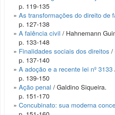
p. 119-135
»
As transformações do direito de f
p. 127-138
»
A falência civil
/ Hahnemann Guim
p. 133-148
»
Finalidades sociais dos direitos
/
p. 137-140
»
A adoção e a recente lei nº 3133
p. 139-150
»
Ação penal
/ Galdino Siqueira.
p. 151-170
»
Concubinato: sua moderna conce
p. 151-160