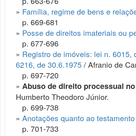
p. 663-676
»
Família, regime de bens e relaçõ
p. 669-681
»
Posse de direitos imateriais ou p
p. 677-696
»
Registro de imóveis: lei n. 6015,
6216, de 30.6.1975
/ Afranio de Car
p. 697-720
»
Abuso de direito processual no
Humberto Theodoro Júnior.
p. 699-738
»
Anotações quanto ao testamento
p. 701-733