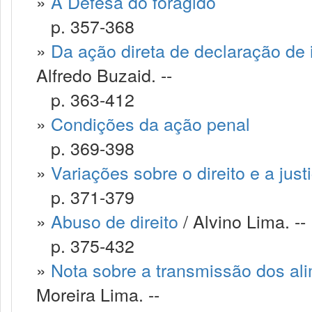
»
A Defesa do foragido
p. 357-368
»
Da ação direta de declaração de i
Alfredo Buzaid. --
p. 363-412
»
Condições da ação penal
p. 369-398
»
Variações sobre o direito e a just
p. 371-379
»
Abuso de direito
/ Alvino Lima. --
p. 375-432
»
Nota sobre a transmissão dos ali
Moreira Lima. --