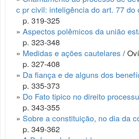
c pr civil: inteligência do art. 77 d
p. 319-325
»
Aspectos polêmicos da união est
p. 323-348
»
Medidas e ações cautelares
/ Oví
p. 327-408
»
Da fiança e de alguns dos benefíc
p. 335-373
»
Do Fato tipico no direito process
p. 343-355
»
Sobre a constituição, no dia da c
p. 349-362