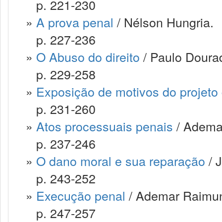
p. 221-230
»
A prova penal
/ Nélson Hungria.
p. 227-236
»
O Abuso do direito
/ Paulo Doura
p. 229-258
»
Exposição de motivos do projeto 
p. 231-260
»
Atos processuais penais
/ Adema
p. 237-246
»
O dano moral e sua reparação
/ J
p. 243-252
»
Execução penal
/ Ademar Raimun
p. 247-257