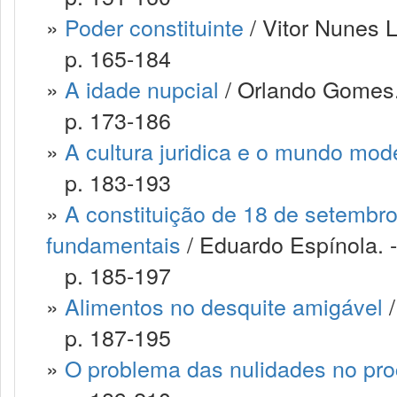
»
Poder constituinte
/ Vitor Nunes L
p. 165-184
»
A idade nupcial
/ Orlando Gomes.
p. 173-186
»
A cultura juridica e o mundo mod
p. 183-193
»
A constituição de 18 de setembro
fundamentais
/ Eduardo Espínola. -
p. 185-197
»
Alimentos no desquite amigável
/
p. 187-195
»
O problema das nulidades no pr