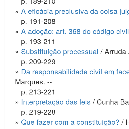
p. 189-210
»
A eficácia preclusiva da coisa ju
p. 191-208
»
A adoção: art. 368 do código civil
p. 193-211
»
Substituição processual
/ Arruda 
p. 209-229
»
Da responsabilidade civil em face
Marques. --
p. 213-221
»
Interpretação das leis
/ Cunha Bar
p. 219-228
»
Que fazer com a constituição?
/ 