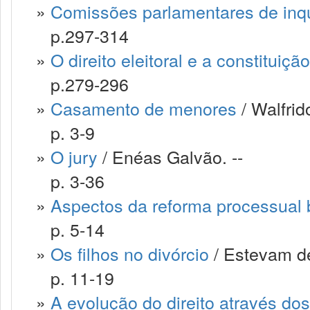
»
Comissões parlamentares de inqu
p.297-314
»
O direito eleitoral e a constituiç
p.279-296
»
Casamento de menores
/ Walfrid
p. 3-9
»
O jury
/ Enéas Galvão. --
p. 3-36
»
Aspectos da reforma processual b
p. 5-14
»
Os filhos no divórcio
/ Estevam de
p. 11-19
»
A evolução do direito através do