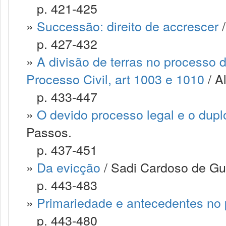
p. 421-425
»
Successão: direito de accrescer
/
p. 427-432
»
A divisão de terras no processo d
Processo Civil, art 1003 e 1010
/ A
p. 433-447
»
O devido processo legal e o duplo
Passos.
p. 437-451
»
Da evicção
/ Sadi Cardoso de Gu
p. 443-483
»
Primariedade e antecedentes no 
p. 443-480