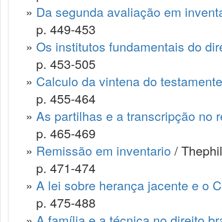
»
Da segunda avaliação em inventa
p. 449-453
»
Os institutos fundamentais do dir
p. 453-505
»
Calculo da vintena do testamente
p. 455-464
»
As partilhas e a transcripção no 
p. 465-469
»
Remissão em inventario
/ Thephil
p. 471-474
»
A lei sobre herança jacente e o C
p. 475-488
»
A família e a técnica no direito br