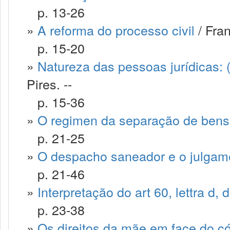
p. 13-26
»
A reforma do processo civil
/ Fra
p. 15-20
»
Natureza das pessoas jurídicas:
Pires. --
p. 15-36
»
O regimen da separação de bens e
p. 21-25
»
O despacho saneador e o julgam
p. 21-46
»
Interpretação do art 60, lettra d, 
p. 23-38
»
Os direitos da mãe em face do cód