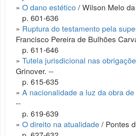
»
O dano estético
/ Wilson Melo da 
p. 601-636
»
Ruptura do testamento pela supe
Francisco Pereira de Bulhões Carva
p. 611-646
»
Tutela jurisdicional nas obrigaçõ
Grinover. --
p. 615-635
»
A nacionalidade a luz da obra d
--
p. 619-639
»
O direito na atualidade
/ Pontes d
p. 627-632