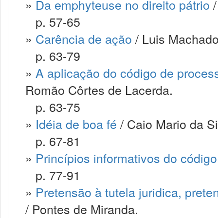
»
Da emphyteuse no direito pátrio
/
p. 57-65
»
Carência de ação
/ Luis Machado
p. 63-79
»
A aplicação do código de processo 
Romão Côrtes de Lacerda.
p. 63-75
»
Idéia de boa fé
/ Caio Mario da Sil
p. 67-81
»
Princípios informativos do códig
p. 77-91
»
Pretensão à tutela juridica, prete
/ Pontes de Miranda.