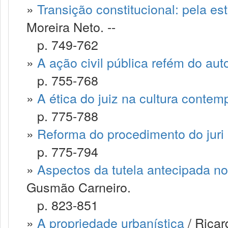
»
Transição constitucional: pela es
Moreira Neto. --
p. 749-762
»
A ação civil pública refém do aut
p. 755-768
»
A ética do juiz na cultura conte
p. 775-788
»
Reforma do procedimento do juri
p. 775-794
»
Aspectos da tutela antecipada no 
Gusmão Carneiro.
p. 823-851
»
A propriedade urbanística
/ Ricar