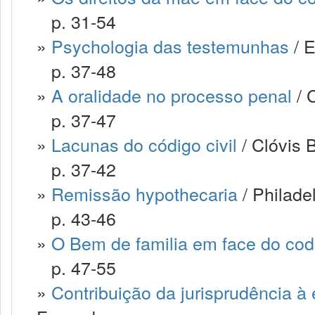
p. 31-54
»
Psychologia das testemunhas
/ E
p. 37-48
»
A oralidade no processo penal
/ C
p. 37-47
»
Lacunas do código civil
/ Clóvis B
p. 37-42
»
Remissão hypothecaria
/ Philade
p. 43-46
»
O Bem de familia em face do codi
p. 47-55
»
Contribuição da jurisprudência à e