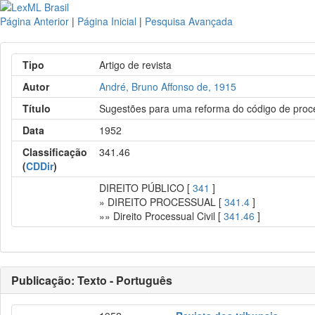
Página Anterior
|
Página Inicial
|
Pesquisa Avançada
Tipo
Artigo de revista
Autor
André, Bruno Affonso de, 1915
Título
Sugestões para uma reforma do código de proce
Data
1952
Classificação
341.46
(
CDDir
)
DIREITO PÚBLICO [
341
]
» DIREITO PROCESSUAL [
341.4
]
»» Direito Processual Civil [
341.46
]
Publicação: Texto - Português