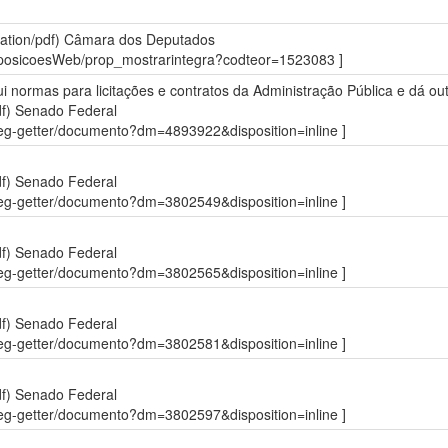
ation/pdf)
Câmara dos Deputados
roposicoesWeb/prop_mostrarintegra?codteor=1523083 ]
itui normas para licitações e contratos da Administração Pública e dá out
df)
Senado Federal
sdleg-getter/documento?dm=4893922&disposition=inline ]
df)
Senado Federal
sdleg-getter/documento?dm=3802549&disposition=inline ]
df)
Senado Federal
sdleg-getter/documento?dm=3802565&disposition=inline ]
df)
Senado Federal
sdleg-getter/documento?dm=3802581&disposition=inline ]
df)
Senado Federal
sdleg-getter/documento?dm=3802597&disposition=inline ]