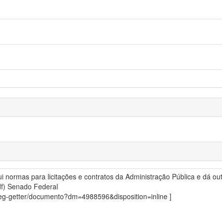
itui normas para licitações e contratos da Administração Pública e dá out
df)
Senado Federal
sdleg-getter/documento?dm=4988596&disposition=inline ]