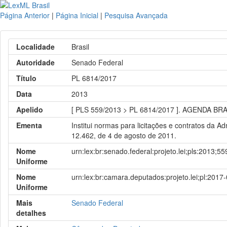
Página Anterior
|
Página Inicial
|
Pesquisa Avançada
Localidade
Brasil
Autoridade
Senado Federal
Título
PL 6814/2017
Data
2013
Apelido
[ PLS 559/2013 > PL 6814/2017 ]. AGENDA BR
Ementa
Institui normas para licitações e contratos da A
12.462, de 4 de agosto de 2011.
Nome
urn:lex:br:senado.federal:projeto.lei;pls:2013;55
Uniforme
Nome
urn:lex:br:camara.deputados:projeto.lei;pl:2017
Uniforme
Mais
Senado Federal
detalhes