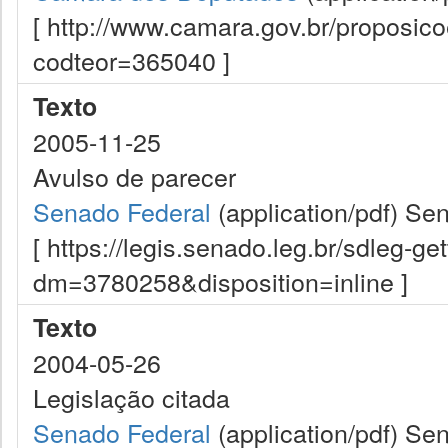
[ http://www.camara.gov.br/proposi
codteor=365040 ]
Texto
2005-11-25
Avulso de parecer
Senado Federal
(application/pdf)
Sen
[ https://legis.senado.leg.br/sdleg-g
dm=3780258&disposition=inline ]
Texto
2004-05-26
Legislação citada
Senado Federal
(application/pdf)
Sen