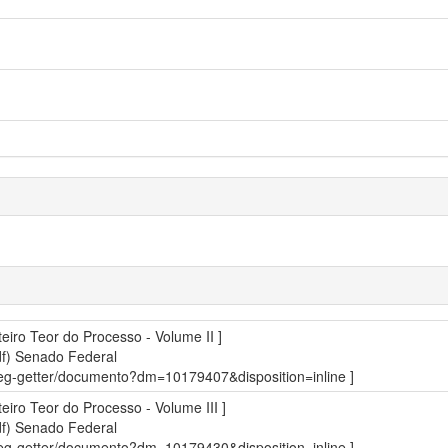
teiro Teor do Processo - Volume II ]
df)
Senado Federal
sdleg-getter/documento?dm=10179407&disposition=inline ]
teiro Teor do Processo - Volume III ]
df)
Senado Federal
sdleg-getter/documento?dm=10179430&disposition=inline ]