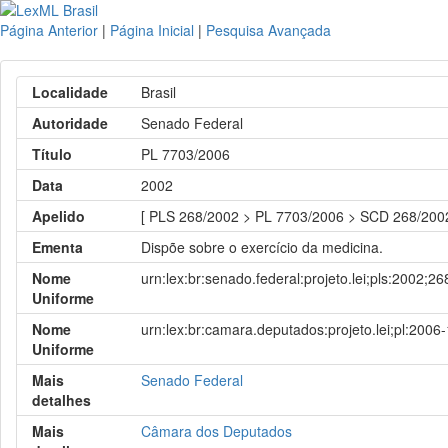
Página Anterior
|
Página Inicial
|
Pesquisa Avançada
Localidade
Brasil
Autoridade
Senado Federal
Título
PL 7703/2006
Data
2002
Apelido
[ PLS 268/2002 > PL 7703/2006 > SCD 268/20
Ementa
Dispõe sobre o exercício da medicina.
Nome
urn:lex:br:senado.federal:projeto.lei;pls:2002;26
Uniforme
Nome
urn:lex:br:camara.deputados:projeto.lei;pl:2006
Uniforme
Mais
Senado Federal
detalhes
Mais
Câmara dos Deputados